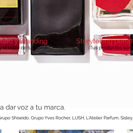
idad y Branding
Storytelling pers
y el estilo de tu marca
¡Tus productos son 
a dar voz a tu marca.
rupo Shiseido, Grupo Yves Rocher, LUSH, L'Atelier Parfum, Sisley..