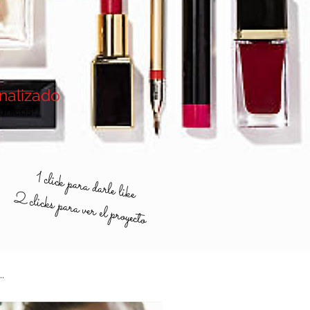
onalizado
únicos!
1 click para darle like
2 clicks para ver el proyecto
.